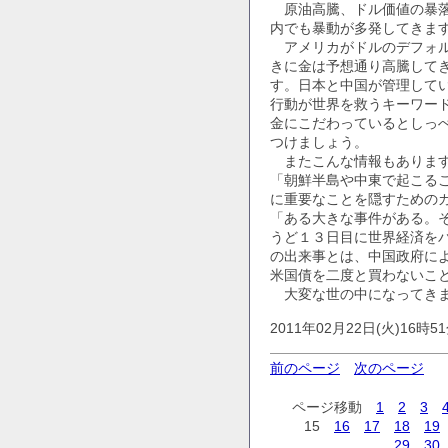
原油高騰、ドル価値の暴落
内でも暴動が多発してきま
アメリカがドルのデフォル
きに金は予想通り高騰して
す。日本と中国が管理して
行動が世界を救うキーワー
金にこだわっているとしっ
つけましょう。
またこんな情報もありま
「朝鮮半島や中東で起こる
に重要なことを隠すための
「ある大きな事件がある。
うど１３日目に世界経済を
の出来事とは、中国政府に
米国債を二度と買わないこ
大変な世の中になってきま
2011年02月22日(火)16時5
前のページ
次のページ
ページ移動
1
2
3
15
16
17
18
19
29
30