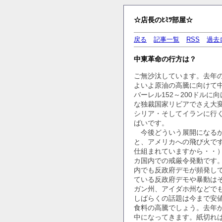
☆店長のﾋﾐﾂ部屋☆
戻る
記事一覧
RSS
過去
中東革命の行方は？
ご無沙汰しています。去年
よいよ原油の高騰に向けて
バーレル152～200ドル
な独裁国家リビアでさえ大
シリア・そしてイランに行
ばいです。
今後どういう展開になるか
と、アメリカへの飛び火で
仕組まれていますから・・
カ国内での戒厳令発動です
内でも反政府デモが頻発し
ている反政府デモや暴動は
ガン州、アイダホ州などで
しばらくの話題は今まで安
食料の高騰でしょう。去年
中になってきます。紙切れ