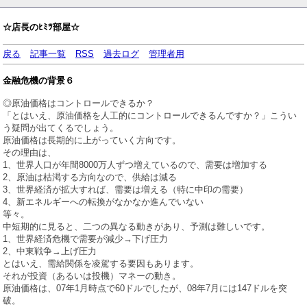
☆店長のﾋﾐﾂ部屋☆
戻る
記事一覧
RSS
過去ログ
管理者用
金融危機の背景６
◎原油価格はコントロールできるか？
「とはいえ、原油価格を人工的にコントロールできるんですか？」こうい
う疑問が出てくるでしょう。
原油価格は長期的に上がっていく方向です。
その理由は、
1、世界人口が年間8000万人ずつ増えているので、需要は増加する
2、原油は枯渇する方向なので、供給は減る
3、世界経済が拡大すれば、需要は増える（特に中印の需要）
4、新エネルギーへの転換がなかなか進んでいない
等々。
中短期的に見ると、二つの異なる動きがあり、予測は難しいです。
1、世界経済危機で需要が減少→下げ圧力
2、中東戦争→上げ圧力
とはいえ、需給関係を凌駕する要因もあります。
それが投資（あるいは投機）マネーの動き。
原油価格は、07年1月時点で60ドルでしたが、08年7月には147ドルを突
破。