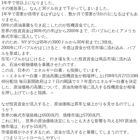
1年半で倍以上になりました。
その後急落し、なんと30ドル台まで下がってしまいました。
1年半で需要が倍増するはずはなく、数か月で需要が3分の1になるはずもあ
りません。
08年の原油暴騰を引き起こしたのが投機資金でした。
世界の投資資金は90年代の半ばから2000年まで、ITバブルにわくアメリカ
株式市場に流入していた。
そのため、NYダウは95年の3900ドルから00年初までに3倍化。
2000年にITバブルがはじけると、今度は資金が住宅市場に流れ込み、バブ
ルを形成します。
住宅バブルがはじけると、行き場を失った投資資金は商品市場に流れ込
み、石油や穀物価格を暴騰させたのです。
この点、日本の「エネルギー白書」も指摘しています。
＜＜エネルギー白書＞原油高騰は投機資金が相場押し上げ08年5月27日10時
48分配信 毎日新聞政府は２７日の閣議で０７年度のエネルギー白書を決定
した。原油価格の高騰について、原油先物市場に流入する投機資金が相場
を押し上げていると指摘。＞
なぜ投資資金が流入すると、原油価格は異常な値上がりを見せるのでしょ
うか？
世界の株式市場規模は6500兆円、債権市場は5700兆円。
これに対し、世界の原油価格決定にもっとも大きな影響を与えるNY原油先
物市場は、わずか15兆円。
市場規模が小さすぎるため、資金が流入すると暴騰してしまうのです。
（つまりコントロールしやすい）