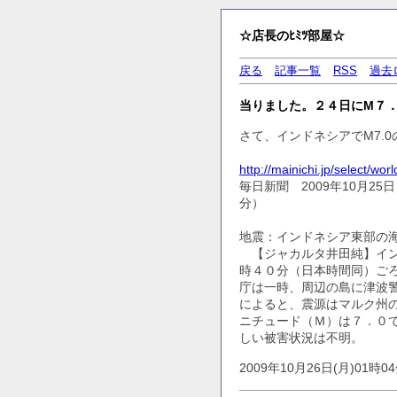
☆店長のﾋﾐﾂ部屋☆
戻る
記事一覧
RSS
過去
当りました。２４日にM７
さて、インドネシアでM7.
http://mainichi.jp/select/
毎日新聞 2009年10月25
分）
地震：インドネシア東部の
【ジャカルタ井田純】イン
時４０分（日本時間同）ご
庁は一時、周辺の島に津波
によると、震源はマルク州
ニチュード（Ｍ）は７．０
しい被害状況は不明。
2009年10月26日(月)01時0